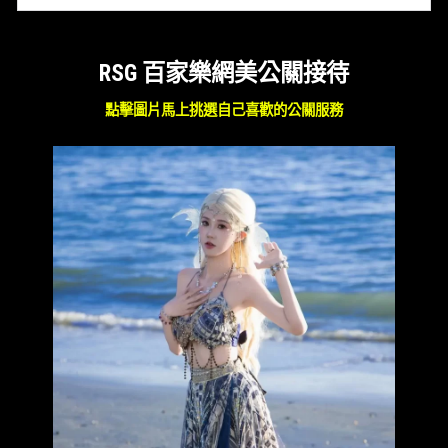
RSG 百家樂網美公關接待
點擊圖片馬上挑選自己喜歡的公關服務