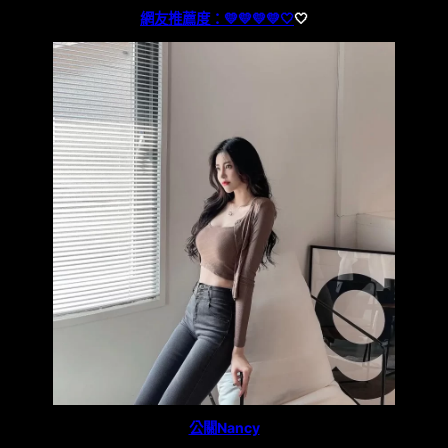
網友推薦度：💛💛💛💛
🤍
🤍
公關Nancy