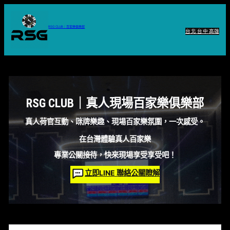
跳
至
RSG CLUB｜百家樂俱樂部
台北
台中
高雄
主
要
內
容
RSG CLUB｜真人現場百家樂俱樂部
真人荷官互動、咪牌樂趣、現場百家樂氛圍，一次感受。
在台灣體驗真人百家樂
專業公關接待，快來現場享受享受吧！
立即LINE 聯絡公關瞭解