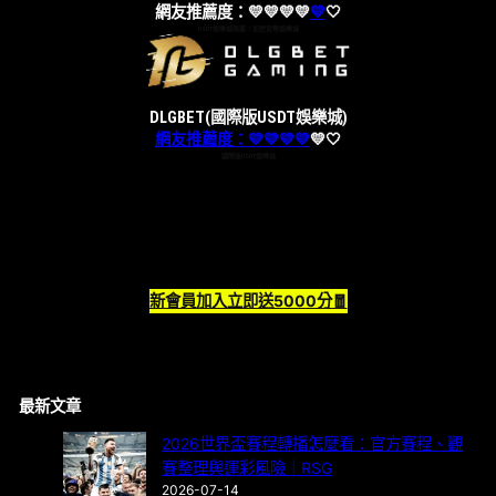
網友推薦度：💛💛💛💛
💛
🤍
USDT娛樂城推薦｜加密貨幣娛樂城
DLGBET(國際版USDT娛樂城)
網友推薦度：💛💛💛💛
💛
🤍
國際版USDT娛樂城
新會員加入立即送5000分🧧
最新文章
2026世界盃賽程轉播怎麼看：官方賽程、觀
賽整理與運彩風險｜RSG
2026-07-14