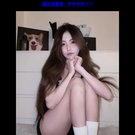
網友推薦度：💛💛💛💛
🤍
🤍