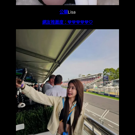
公關
Lisa
網友推薦度：💛💛💛💛💛🤍