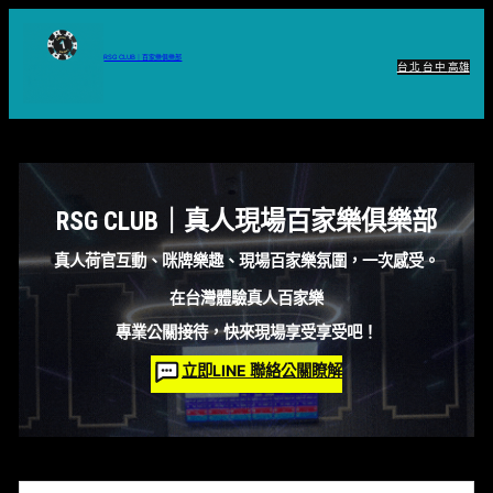
跳
至
RSG CLUB｜百家樂俱樂部
台北
台中
高雄
主
要
內
容
RSG CLUB｜真人現場百家樂俱樂部
真人荷官互動、咪牌樂趣、現場百家樂氛圍，一次感受。
在台灣體驗真人百家樂
專業公關接待，快來現場享受享受吧！
立即LINE 聯絡公關瞭解