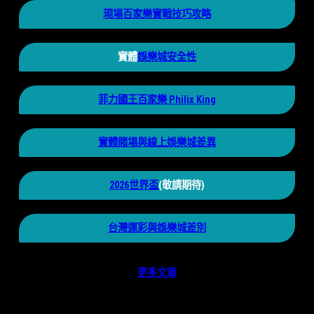
現場百家樂實戰技巧攻略
實體
娛樂城安全性
菲力國王百家樂 Philix King
實體賭場與線上娛樂城差異
2026世界盃
(敬請期待)
台灣運彩與娛樂城差別
更多文章