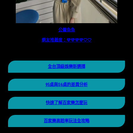
公關魚魚
網友推薦度：💛💛💛💛
🤍
🤍
全台頂級娛樂新選擇
95桌與S6桌的差異分析
快速了解百家樂怎麼玩
百家樂高賠率玩法全攻略