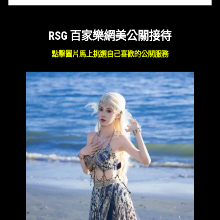
RSG 百家樂網美公關接待
點擊圖片馬上挑選自己喜歡的公關服務