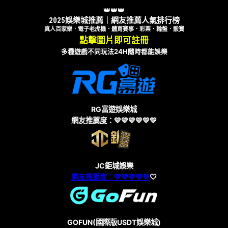
👑👑👑
2025娛樂城推薦｜網友推薦人氣排行榜
真人百家樂．電子老虎機．體育賽事．彩票．輪盤．骰寶
點擊圖片即可註冊
多種遊戲不同玩法24H隨時都能娛樂
RG富遊娛樂城
網友推薦度：💛💛💛💛💛💛
JC鉅城娛樂
網友推薦度：💛💛💛💛
💛
🤍
GOFUN(
國際
版USDT娛樂城)