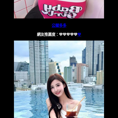
公關多多
網友推薦度：💛💛💛💛💛
💛