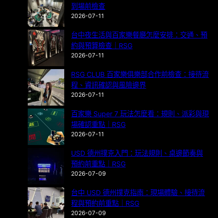
到場前檢查
2026-07-11
台中夜生活與百家樂餐廳怎麼安排：交通、預
約與預算檢查｜RSG
2026-07-11
RSG CLUB 百家樂俱樂部合作前檢查：接待流
程、資訊確認與風險邊界
2026-07-11
百家樂 Super 7 玩法怎麼看：規則、派彩與現
場確認重點｜RSG
2026-07-11
USD 德州撲克入門：玩法規則、桌邊節奏與
預約前重點｜RSG
2026-07-09
台中 USD 德州撲克指南：現場體驗、接待流
程與預約前重點｜RSG
2026-07-09