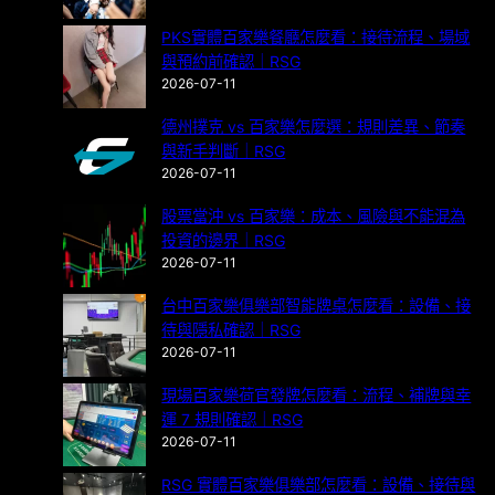
PKS實體百家樂餐廳怎麼看：接待流程、場域
與預約前確認｜RSG
2026-07-11
德州撲克 vs 百家樂怎麼選：規則差異、節奏
與新手判斷｜RSG
2026-07-11
股票當沖 vs 百家樂：成本、風險與不能混為
投資的邊界｜RSG
2026-07-11
台中百家樂俱樂部智能牌桌怎麼看：設備、接
待與隱私確認｜RSG
2026-07-11
現場百家樂荷官發牌怎麼看：流程、補牌與幸
運 7 規則確認｜RSG
2026-07-11
RSG 實體百家樂俱樂部怎麼看：設備、接待與