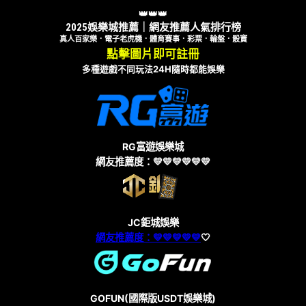
👑👑👑
2025娛樂城推薦｜網友推薦人氣排行榜
真人百家樂．電子老虎機．體育賽事．彩票．輪盤．骰寶
點擊圖片即可註冊
多種遊戲不同玩法24H隨時都能娛樂
RG富遊娛樂城
網友推薦度：💛💛💛💛💛💛
JC鉅城娛樂
網友推薦度：💛💛💛💛
💛
🤍
GOFUN(
國際
版USDT娛樂城)