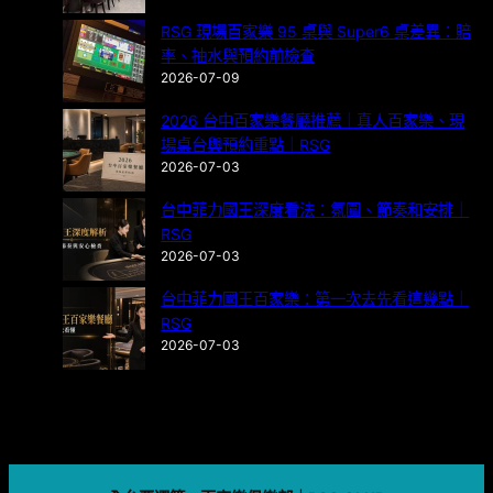
RSG 現場百家樂 95 桌與 Super6 桌差異：賠
率、抽水與預約前檢查
2026-07-09
2026 台中百家樂餐廳推薦｜真人百家樂、現
場桌台與預約重點｜RSG
2026-07-03
台中菲力國王深度看法：氛圍、節奏和安排｜
RSG
2026-07-03
台中菲力國王百家樂：第一次去先看這幾點｜
RSG
2026-07-03