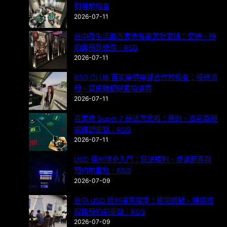
到場前檢查
2026-07-11
台中夜生活與百家樂餐廳怎麼安排：交通、預
約與預算檢查｜RSG
2026-07-11
RSG CLUB 百家樂俱樂部合作前檢查：接待流
程、資訊確認與風險邊界
2026-07-11
百家樂 Super 7 玩法怎麼看：規則、派彩與現
場確認重點｜RSG
2026-07-11
USD 德州撲克入門：玩法規則、桌邊節奏與
預約前重點｜RSG
2026-07-09
台中 USD 德州撲克指南：現場體驗、接待流
程與預約前重點｜RSG
2026-07-09