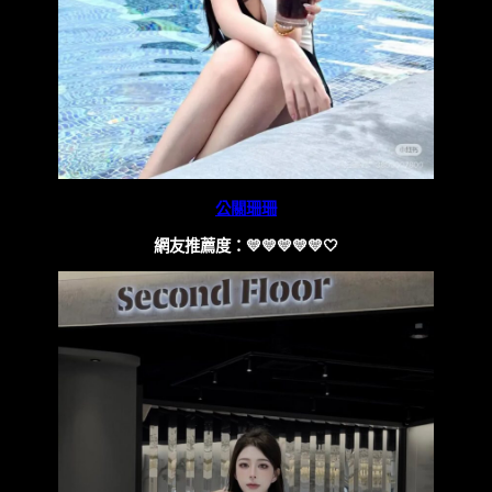
公關珊珊
網友推薦度：💛💛💛💛💛🤍