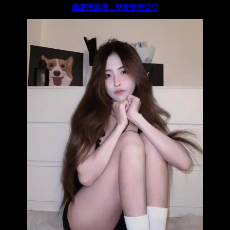
網友推薦度：💛💛💛💛
🤍
🤍