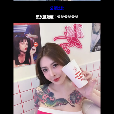
公關比比
網友推薦度：💛💛💛💛💛💛