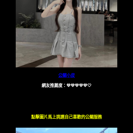
公關小皮
網友推薦度：💛💛💛💛💛🤍
點擊圖片馬上挑選自己喜歡的公關服務