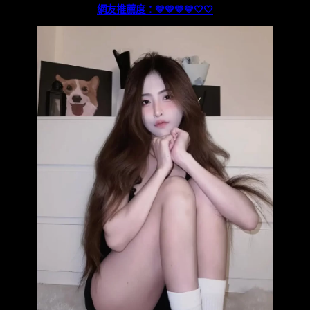
網友推薦度：💛💛💛💛
🤍
🤍