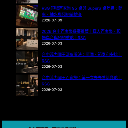
RSG 現場百家樂 95 桌與 Super6 桌差異：賠
率、抽水與預約前檢查
2026-07-09
2026 台中百家樂餐廳推薦｜真人百家樂、現
場桌台與預約重點｜RSG
2026-07-03
台中菲力國王深度看法：氛圍、節奏和安排｜
RSG
2026-07-03
台中菲力國王百家樂：第一次去先看這幾點｜
RSG
2026-07-03