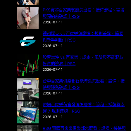
PKS實體百家樂餐廳怎麼看：接待流程、場域
與預約前確認｜RSG
2026-07-11
德州撲克 vs 百家樂怎麼選：規則差異、節奏
與新手判斷｜RSG
2026-07-11
股票當沖 vs 百家樂：成本、風險與不能混為
投資的邊界｜RSG
2026-07-11
台中百家樂俱樂部智能牌桌怎麼看：設備、接
待與隱私確認｜RSG
2026-07-11
現場百家樂荷官發牌怎麼看：流程、補牌與幸
運 7 規則確認｜RSG
2026-07-11
RSG 實體百家樂俱樂部怎麼看：設備、接待與