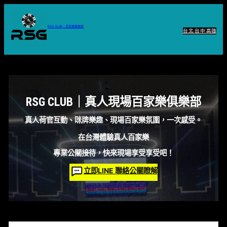
跳
至
RSG CLUB｜百家樂俱樂部
台北
台中
高雄
主
要
內
容
RSG CLUB｜真人現場百家樂俱樂部
真人荷官互動、咪牌樂趣、現場百家樂氛圍，一次感受。
在台灣體驗真人百家樂
專業公關接待，快來現場享受享受吧！
立即LINE 聯絡公關瞭解