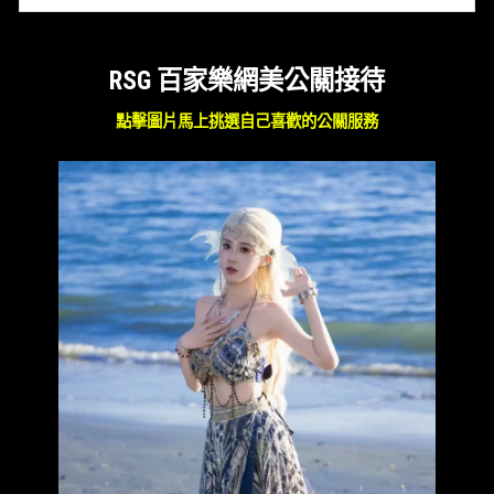
RSG 百家樂網美公關接待
點擊圖片馬上挑選自己喜歡的公關服務