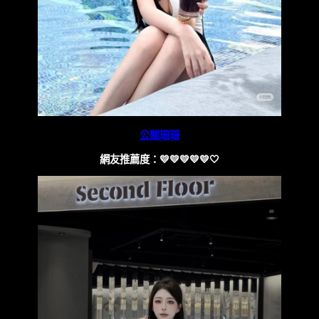
公關珊珊
網友推薦度：💛💛💛💛💛🤍