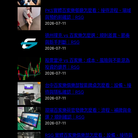
PKS實體百家樂餐廳怎麼看：接待流程、場域
與預約前確認｜RSG
2026-07-11
德州撲克 vs 百家樂怎麼選：規則差異、節奏
與新手判斷｜RSG
2026-07-11
股票當沖 vs 百家樂：成本、風險與不能混為
投資的邊界｜RSG
2026-07-11
台中百家樂俱樂部智能牌桌怎麼看：設備、接
待與隱私確認｜RSG
2026-07-11
現場百家樂荷官發牌怎麼看：流程、補牌與幸
運 7 規則確認｜RSG
2026-07-11
RSG 實體百家樂俱樂部怎麼看：設備、接待與