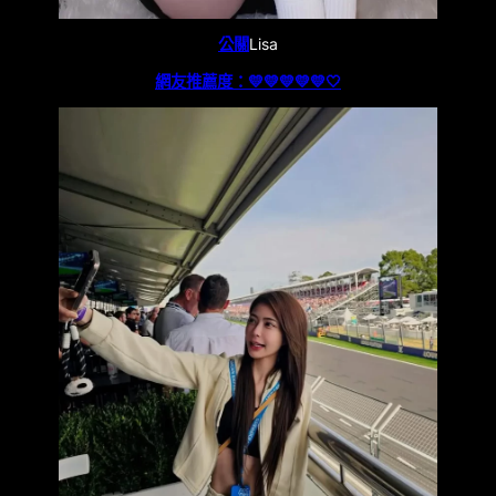
公關
Lisa
網友推薦度：💛💛💛💛💛🤍