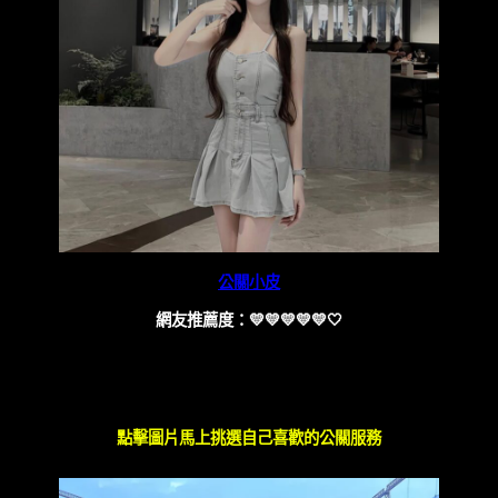
公關小皮
網友推薦度：💛💛💛💛💛🤍
點擊圖片馬上挑選自己喜歡的公關服務