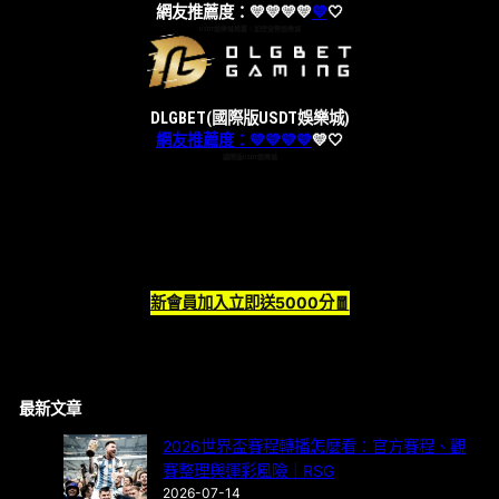
網友推薦度：💛💛💛💛
💛
🤍
USDT娛樂城推薦｜加密貨幣娛樂城
DLGBET(國際版USDT娛樂城)
網友推薦度：💛💛💛💛
💛
🤍
國際版USDT娛樂城
新會員加入立即送5000分🧧
最新文章
2026世界盃賽程轉播怎麼看：官方賽程、觀
賽整理與運彩風險｜RSG
2026-07-14