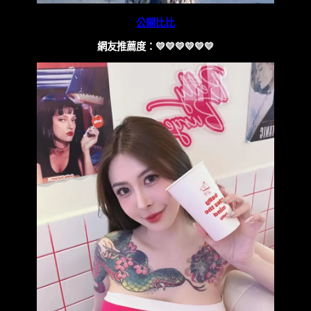
公關比比
網友推薦度：💛💛💛💛💛💛