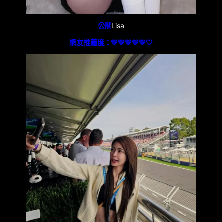
公關
Lisa
網友推薦度：💛💛💛💛💛🤍