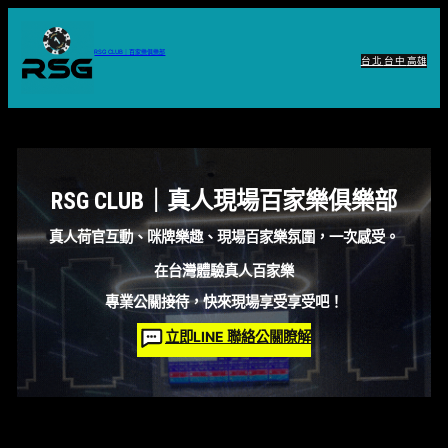
跳
至
RSG CLUB｜百家樂俱樂部
台北
台中
高雄
主
要
內
容
RSG CLUB｜真人現場百家樂俱樂部
真人荷官互動、咪牌樂趣、現場百家樂氛圍，一次感受。
在台灣體驗真人百家樂
專業公關接待，快來現場享受享受吧！
立即LINE 聯絡公關瞭解