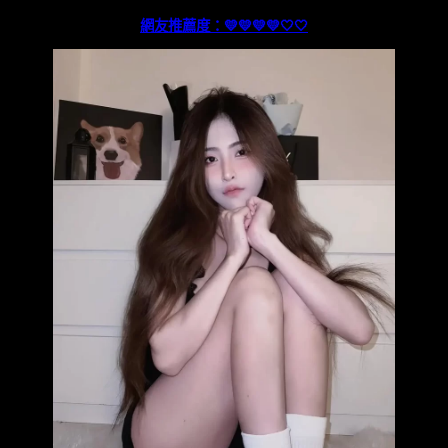
網友推薦度：💛💛💛💛
🤍
🤍