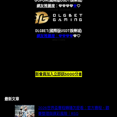
GOFUN(
國際
版USDT娛樂城)
網友推薦度：💛💛💛💛
💛
🤍
USDT娛樂城推薦｜加密貨幣娛樂城
DLGBET(國際版USDT娛樂城)
網友推薦度：💛💛💛💛
💛
🤍
國際版USDT娛樂城
新會員加入立即送5000分🧧
最新文章
2026世界盃賽程轉播怎麼看：官方賽程、觀
賽整理與運彩風險｜RSG