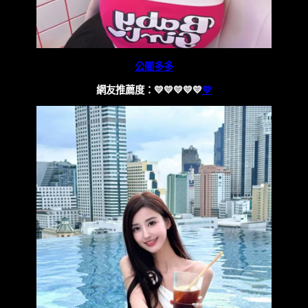
公關多多
網友推薦度：💛💛💛💛💛
💛