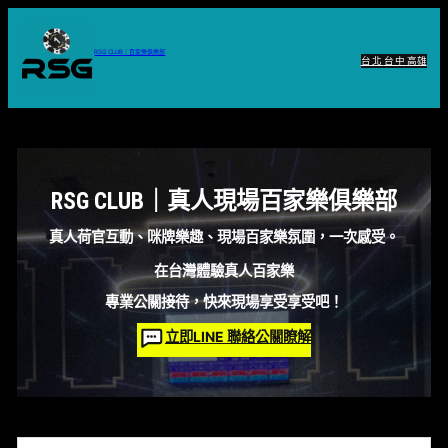
跳
至
RSG CLUB｜百家樂俱樂部
台北
台中
高雄
主
要
內
容
RSG CLUB｜真人現場百家樂俱樂部
真人荷官互動、咪牌樂趣、現場百家樂氛圍，一次感受。
在台灣體驗真人百家樂
專業公關接待，快來現場享受享受吧！
立即LINE 聯絡公關瞭解