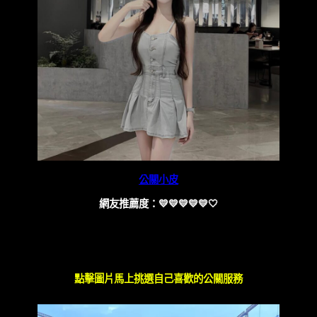
公關小皮
網友推薦度：💛💛💛💛💛🤍
點擊圖片馬上挑選自己喜歡的公關服務