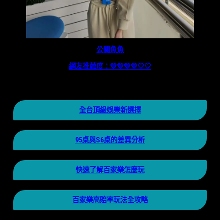
公關魚魚
網友推薦度：💛💛💛💛
🤍
🤍
全台頂級娛樂新選擇
95桌與S6桌的差異分析
快速了解百家樂怎麼玩
百家樂高賠率玩法全攻略