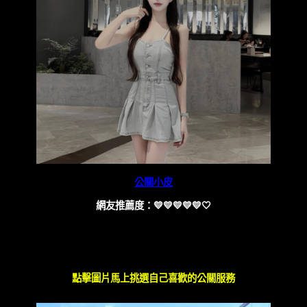
公關小皮
網友推薦度：💛💛💛💛💛🤍
點擊圖片馬上挑選自己喜歡的公關服務