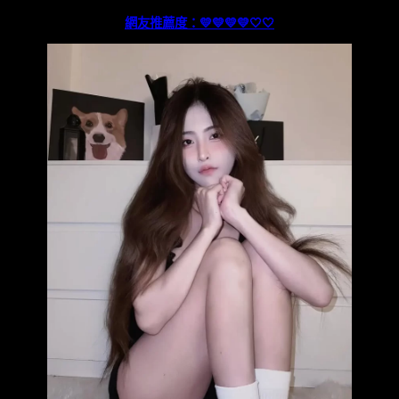
網友推薦度：💛💛💛💛
🤍
🤍