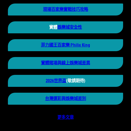
現場百家樂實戰技巧攻略
實體
娛樂城安全性
菲力國王百家樂 Philix King
實體賭場與線上娛樂城差異
2026世界盃
(敬請期待)
台灣運彩與娛樂城差別
更多文章