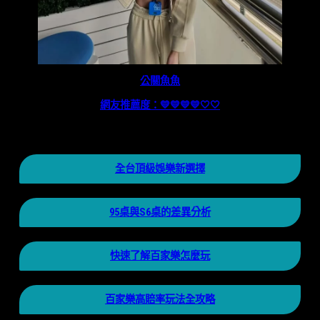
公關魚魚
網友推薦度：💛💛💛💛
🤍
🤍
全台頂級娛樂新選擇
95桌與S6桌的差異分析
快速了解百家樂怎麼玩
百家樂高賠率玩法全攻略