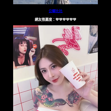
公關比比
網友推薦度：💛💛💛💛💛💛