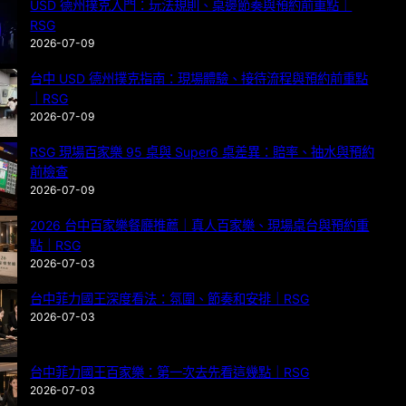
USD 德州撲克入門：玩法規則、桌邊節奏與預約前重點｜
RSG
2026-07-09
台中 USD 德州撲克指南：現場體驗、接待流程與預約前重點
｜RSG
2026-07-09
RSG 現場百家樂 95 桌與 Super6 桌差異：賠率、抽水與預約
前檢查
2026-07-09
2026 台中百家樂餐廳推薦｜真人百家樂、現場桌台與預約重
點｜RSG
2026-07-03
台中菲力國王深度看法：氛圍、節奏和安排｜RSG
2026-07-03
台中菲力國王百家樂：第一次去先看這幾點｜RSG
2026-07-03