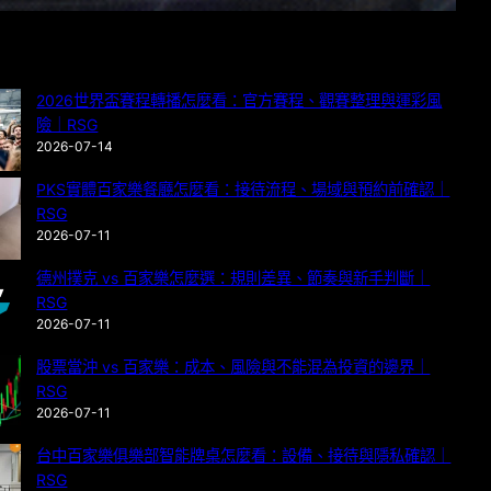
2026世界盃賽程轉播怎麼看：官方賽程、觀賽整理與運彩風
險｜RSG
2026-07-14
PKS實體百家樂餐廳怎麼看：接待流程、場域與預約前確認｜
RSG
2026-07-11
德州撲克 vs 百家樂怎麼選：規則差異、節奏與新手判斷｜
RSG
2026-07-11
股票當沖 vs 百家樂：成本、風險與不能混為投資的邊界｜
RSG
2026-07-11
台中百家樂俱樂部智能牌桌怎麼看：設備、接待與隱私確認｜
RSG