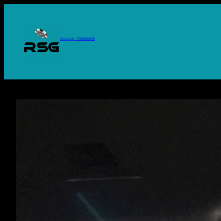
跳
至
主
RSG CLUB｜百家樂俱樂部
要
內
容