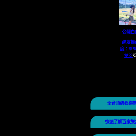
公關白
網友推
度：💛💛
💛
🤍

全台頂級娛樂
快速了解百家樂