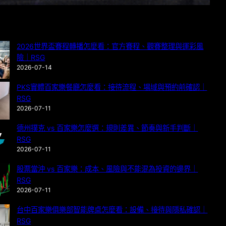
2026世界盃賽程轉播怎麼看：官方賽程、觀賽整理與運彩風
險｜RSG
2026-07-14
PKS實體百家樂餐廳怎麼看：接待流程、場域與預約前確認｜
RSG
2026-07-11
德州撲克 vs 百家樂怎麼選：規則差異、節奏與新手判斷｜
RSG
2026-07-11
股票當沖 vs 百家樂：成本、風險與不能混為投資的邊界｜
RSG
2026-07-11
台中百家樂俱樂部智能牌桌怎麼看：設備、接待與隱私確認｜
RSG