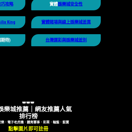
技巧攻略
實體
娛樂城安全性
x King
實體賭場與線上娛樂城差異
請期待)
台灣運彩與娛樂城差別
👑👑👑
25娛樂城推薦｜網友推薦人氣
排行榜
家樂．電子老虎機．體育賽事．彩票．輪盤．骰寶
點擊圖片即可註冊