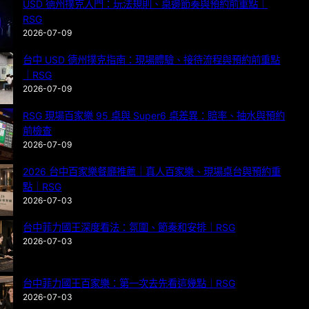
USD 德州撲克入門：玩法規則、桌邊節奏與預約前重點｜
RSG
2026-07-09
台中 USD 德州撲克指南：現場體驗、接待流程與預約前重點
｜RSG
2026-07-09
RSG 現場百家樂 95 桌與 Super6 桌差異：賠率、抽水與預約
前檢查
2026-07-09
2026 台中百家樂餐廳推薦｜真人百家樂、現場桌台與預約重
點｜RSG
2026-07-03
台中菲力國王深度看法：氛圍、節奏和安排｜RSG
2026-07-03
台中菲力國王百家樂：第一次去先看這幾點｜RSG
2026-07-03