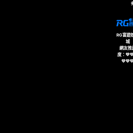
RG富遊
城
網友推
度：💛💛
💛💛