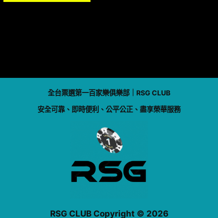
全台票選第一百家樂俱樂部｜RSG CLUB
安全可靠、即時便利、公平公正、盡享榮華服務
RSG CLUB Copyright © 2026