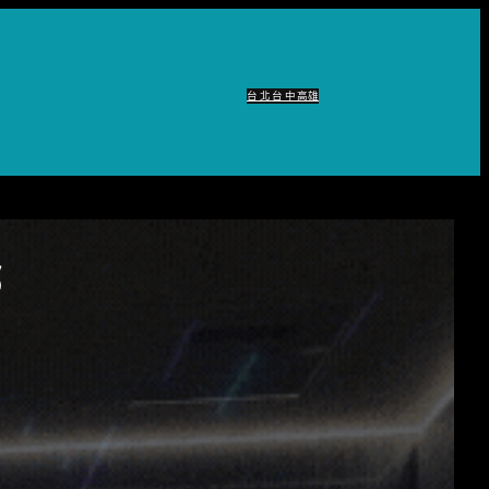
台北
台中
高雄
部