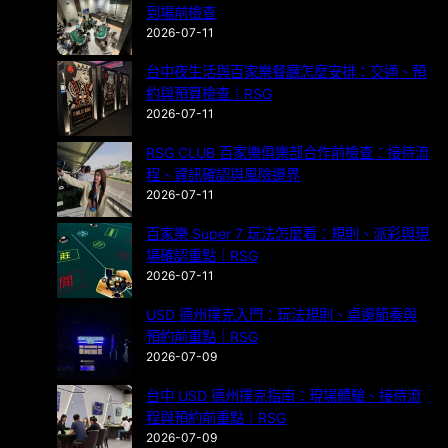
到場前檢查
2026-07-11
台中夜生活與百家樂餐廳怎麼安排：交通、預
約與預算檢查｜RSG
2026-07-11
RSG CLUB 百家樂俱樂部合作前檢查：接待流
程、資訊確認與風險邊界
2026-07-11
百家樂 Super 7 玩法怎麼看：規則、派彩與現
場確認重點｜RSG
2026-07-11
USD 德州撲克入門：玩法規則、桌邊節奏與
預約前重點｜RSG
2026-07-09
台中 USD 德州撲克指南：現場體驗、接待流
程與預約前重點｜RSG
2026-07-09