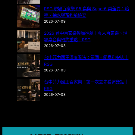
RSG 現場百家樂 95 桌與 Super6 桌差異：賠
率、抽水與預約前檢查
2026-07-09
2026 台中百家樂餐廳推薦｜真人百家樂、現
場桌台與預約重點｜RSG
2026-07-03
台中菲力國王深度看法：氛圍、節奏和安排｜
RSG
2026-07-03
台中菲力國王百家樂：第一次去先看這幾點｜
RSG
2026-07-03