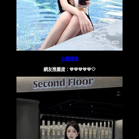
公關珊珊
網友推薦度：💛💛💛💛💛🤍