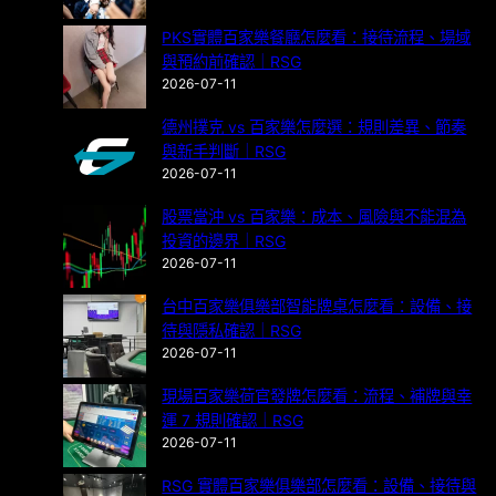
PKS實體百家樂餐廳怎麼看：接待流程、場域
與預約前確認｜RSG
2026-07-11
德州撲克 vs 百家樂怎麼選：規則差異、節奏
與新手判斷｜RSG
2026-07-11
股票當沖 vs 百家樂：成本、風險與不能混為
投資的邊界｜RSG
2026-07-11
台中百家樂俱樂部智能牌桌怎麼看：設備、接
待與隱私確認｜RSG
2026-07-11
現場百家樂荷官發牌怎麼看：流程、補牌與幸
運 7 規則確認｜RSG
2026-07-11
RSG 實體百家樂俱樂部怎麼看：設備、接待與