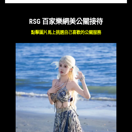
RSG 百家樂網美公關接待
點擊圖片馬上挑選自己喜歡的公關服務