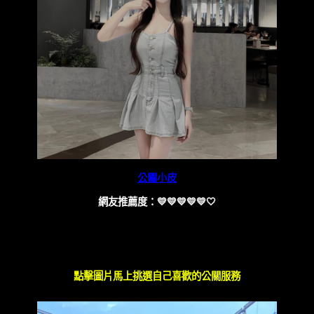
公關小皮
網友推薦度：💛💛💛💛💛🤍
點擊圖片馬上挑選自己喜歡的公關服務