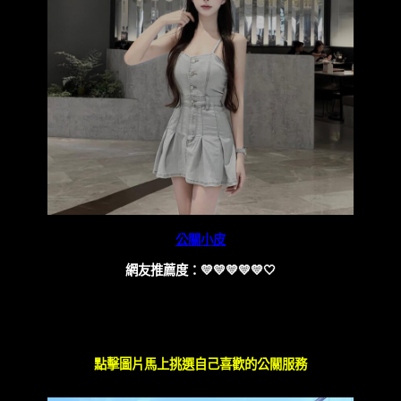
公關小皮
網友推薦度：💛💛💛💛💛🤍
點擊圖片馬上挑選自己喜歡的公關服務