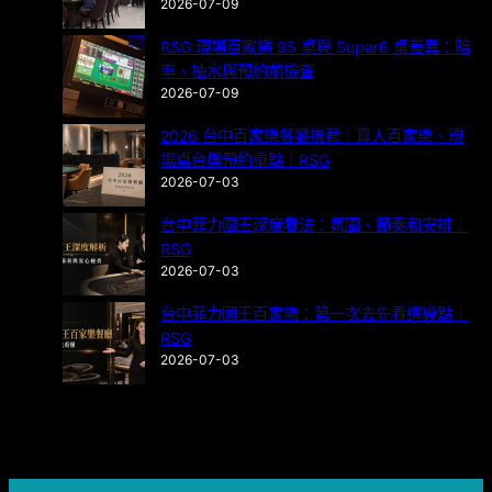
2026-07-09
RSG 現場百家樂 95 桌與 Super6 桌差異：賠
率、抽水與預約前檢查
2026-07-09
2026 台中百家樂餐廳推薦｜真人百家樂、現
場桌台與預約重點｜RSG
2026-07-03
台中菲力國王深度看法：氛圍、節奏和安排｜
RSG
2026-07-03
台中菲力國王百家樂：第一次去先看這幾點｜
RSG
2026-07-03