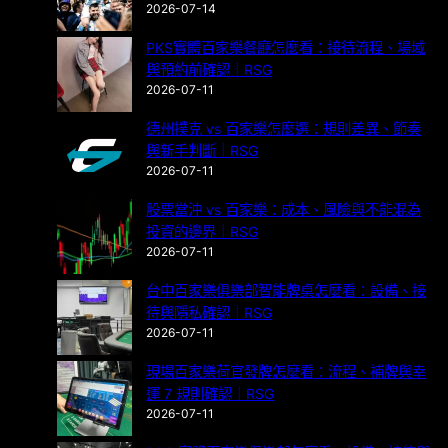
2026-07-14
PKS實體百家樂餐廳怎麼看：接待流程、場域
與預約前確認｜RSG
2026-07-11
德州撲克 vs 百家樂怎麼選：規則差異、節奏
與新手判斷｜RSG
2026-07-11
股票當沖 vs 百家樂：成本、風險與不能混為
投資的邊界｜RSG
2026-07-11
台中百家樂俱樂部智能牌桌怎麼看：設備、接
待與隱私確認｜RSG
2026-07-11
現場百家樂荷官發牌怎麼看：流程、補牌與幸
運 7 規則確認｜RSG
2026-07-11