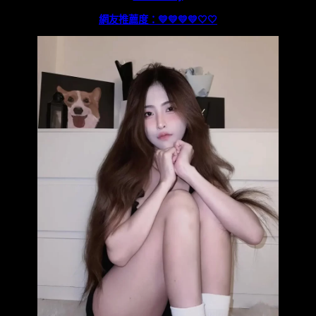
網友推薦度：💛💛💛💛
🤍
🤍