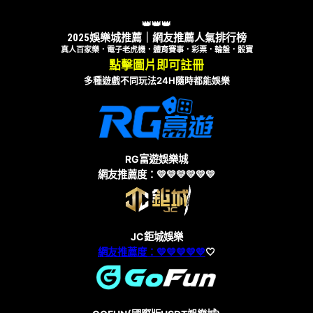
👑👑👑
2025娛樂城推薦｜網友推薦人氣排行榜
真人百家樂．電子老虎機．體育賽事．彩票．輪盤．骰寶
點擊圖片即可註冊
多種遊戲不同玩法24H隨時都能娛樂
RG富遊娛樂城
網友推薦度：💛💛💛💛💛💛
JC鉅城娛樂
網友推薦度：💛💛💛💛
💛
🤍