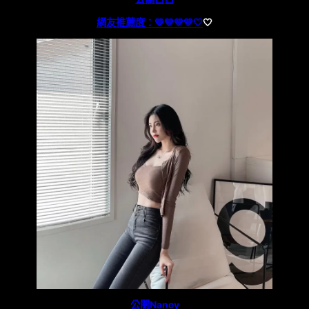
網友推薦度：💛💛💛💛
🤍
🤍
公關Nancy