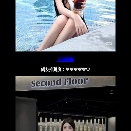
公關珊珊
網友推薦度：💛💛💛💛💛🤍