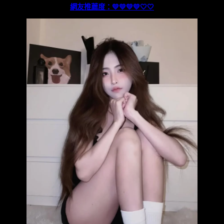
網友推薦度：💛💛💛💛
🤍
🤍