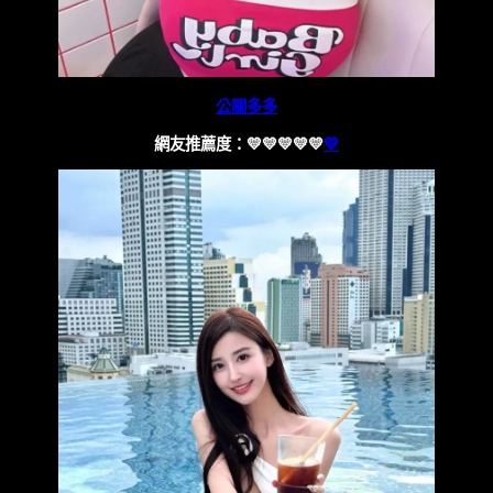
公關多多
網友推薦度：💛💛💛💛💛
💛