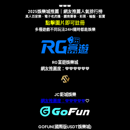
👑👑👑
2025娛樂城推薦｜網友推薦人氣排行榜
真人百家樂．電子老虎機．體育賽事．彩票．輪盤．骰寶
點擊圖片即可註冊
多種遊戲不同玩法24H隨時都能娛樂
RG富遊娛樂城
網友推薦度：💛💛💛💛💛💛
JC鉅城娛樂
網友推薦度：💛💛💛💛
💛
🤍
GOFUN(
國際
版USDT娛樂城)