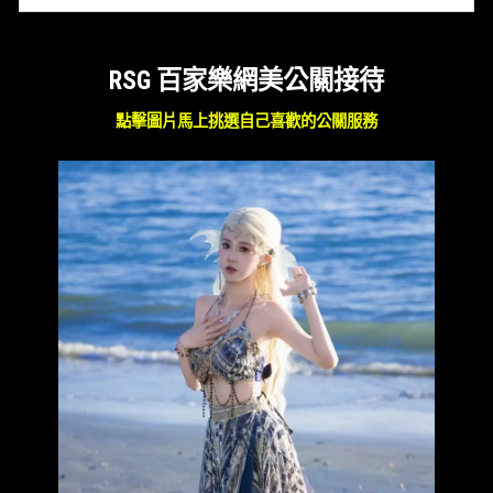
RSG 百家樂網美公關接待
點擊圖片馬上挑選自己喜歡的公關服務