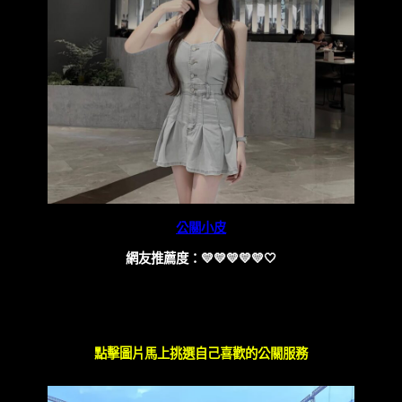
公關小皮
網友推薦度：💛💛💛💛💛🤍
點擊圖片馬上挑選自己喜歡的公關服務