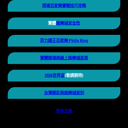
現場百家樂實戰技巧攻略
實體
娛樂城安全性
菲力國王百家樂 Philix King
實體賭場與線上娛樂城差異
2026世界盃
(敬請期待)
台灣運彩與娛樂城差別
更多文章