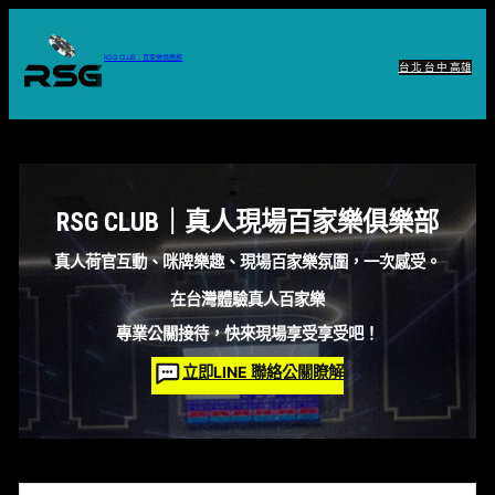
跳
至
RSG CLUB｜百家樂俱樂部
台北
台中
高雄
主
要
內
容
RSG CLUB｜真人現場百家樂俱樂部
真人荷官互動、咪牌樂趣、現場百家樂氛圍，一次感受。
在台灣體驗真人百家樂
專業公關接待，快來現場享受享受吧！
立即LINE 聯絡公關瞭解