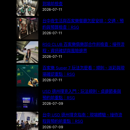
到場前檢查
2026-07-11
台中夜生活與百家樂餐廳怎麼安排：交通、預
約與預算檢查｜RSG
2026-07-11
RSG CLUB 百家樂俱樂部合作前檢查：接待流
程、資訊確認與風險邊界
2026-07-11
百家樂 Super 7 玩法怎麼看：規則、派彩與現
場確認重點｜RSG
2026-07-11
USD 德州撲克入門：玩法規則、桌邊節奏與
預約前重點｜RSG
2026-07-09
台中 USD 德州撲克指南：現場體驗、接待流
程與預約前重點｜RSG
2026-07-09