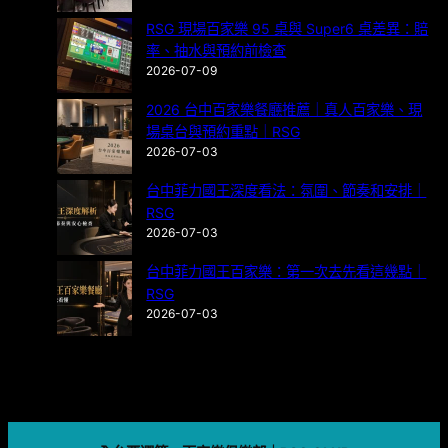
RSG 現場百家樂 95 桌與 Super6 桌差異：賠
率、抽水與預約前檢查
2026-07-09
2026 台中百家樂餐廳推薦｜真人百家樂、現
場桌台與預約重點｜RSG
2026-07-03
台中菲力國王深度看法：氛圍、節奏和安排｜
RSG
2026-07-03
台中菲力國王百家樂：第一次去先看這幾點｜
RSG
2026-07-03