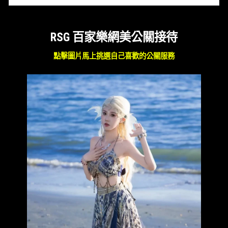
RSG 百家樂網美公關接待
點擊圖片馬上挑選自己喜歡的公關服務