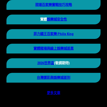
現場百家樂實戰技巧攻略
實體
娛樂城安全性
菲力國王百家樂 Philix King
實體賭場與線上娛樂城差異
2026世界盃
(敬請期待)
台灣運彩與娛樂城差別
更多文章