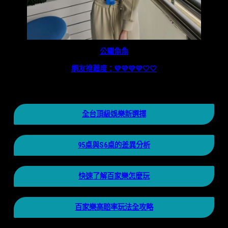
公關魚魚
網友推薦度：💛💛💛💛
🤍
🤍
全台頂級娛樂新選擇
95桌與S6桌的差異分析
快速了解百家樂怎麼玩
百家樂高賠率玩法全攻略