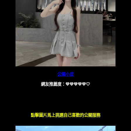
公關小皮
網友推薦度：💛💛💛💛💛🤍
點擊圖片馬上挑選自己喜歡的公關服務