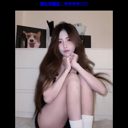
網友推薦度：💛💛💛💛
🤍
🤍