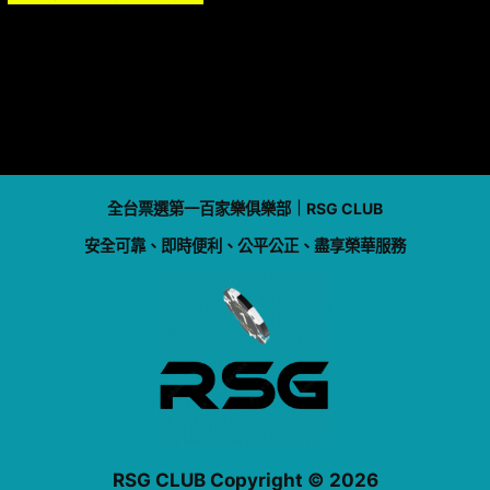
全台票選第一百家樂俱樂部｜RSG CLUB
安全可靠、即時便利、公平公正、盡享榮華服務
RSG CLUB Copyright © 2026