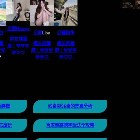
公關Nancy
白
公關
Lisa
公關魚魚
網友推薦
薦
網友推薦
網友推薦
度：💛💛💛
💛
度：💛💛💛
度：💛💛💛
💛
🤍
🤍

💛💛🤍
💛
🤍
🤍
新選擇
95桌與S6桌的差異分析
怎麼玩
百家樂高賠率玩法全攻略