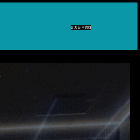
台北
台中
高雄
部