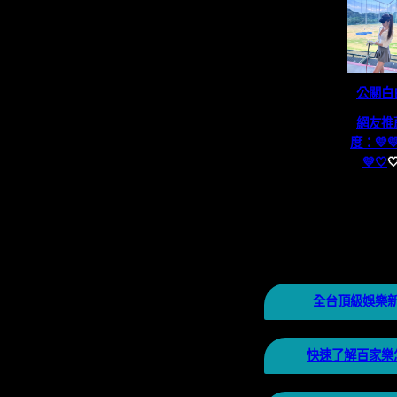
公關白
網友推
度：💛💛
💛
🤍

全台頂級娛樂
快速了解百家樂