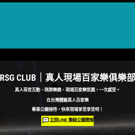
RSG CLUB｜真人現場百家樂俱樂
真人荷官互動、咪牌樂趣、現場百家樂氛圍，一次感受。
在台灣體驗真人百家樂
專業公關接待，快來現場享受享受吧！
立即LINE 聯絡公關瞭解