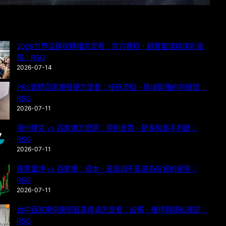
2026世界盃賽程轉播怎麼看：官方賽程、觀賽整理與運彩風
險｜RSG
2026-07-14
PKS實體百家樂餐廳怎麼看：接待流程、場域與預約前確認｜
RSG
2026-07-11
德州撲克 vs 百家樂怎麼選：規則差異、節奏與新手判斷｜
RSG
2026-07-11
股票當沖 vs 百家樂：成本、風險與不能混為投資的邊界｜
RSG
2026-07-11
台中百家樂俱樂部智能牌桌怎麼看：設備、接待與隱私確認｜
RSG