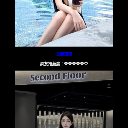
公關珊珊
網友推薦度：💛💛💛💛💛🤍