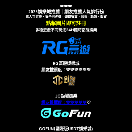
👑👑👑
2025娛樂城推薦｜網友推薦人氣排行榜
真人百家樂．電子老虎機．體育賽事．彩票．輪盤．骰寶
點擊圖片即可註冊
多種遊戲不同玩法24H隨時都能娛樂
RG富遊娛樂城
網友推薦度：💛💛💛💛💛💛
JC鉅城娛樂
網友推薦度：💛💛💛💛
💛
🤍
GOFUN(
國際
版USDT娛樂城)