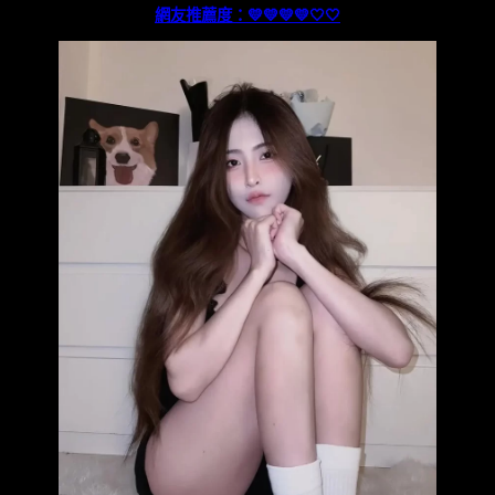
網友推薦度：💛💛💛💛
🤍
🤍