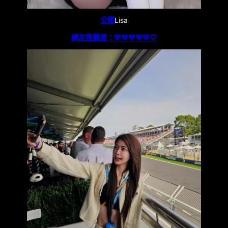
公關
Lisa
網友推薦度：💛💛💛💛💛🤍