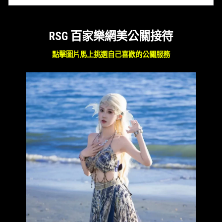
RSG 百家樂網美公關接待
點擊圖片馬上挑選自己喜歡的公關服務