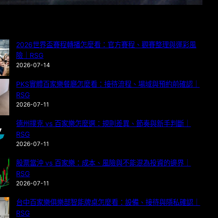
2026世界盃賽程轉播怎麼看：官方賽程、觀賽整理與運彩風
險｜RSG
2026-07-14
PKS實體百家樂餐廳怎麼看：接待流程、場域與預約前確認｜
RSG
2026-07-11
德州撲克 vs 百家樂怎麼選：規則差異、節奏與新手判斷｜
RSG
2026-07-11
股票當沖 vs 百家樂：成本、風險與不能混為投資的邊界｜
RSG
2026-07-11
台中百家樂俱樂部智能牌桌怎麼看：設備、接待與隱私確認｜
RSG