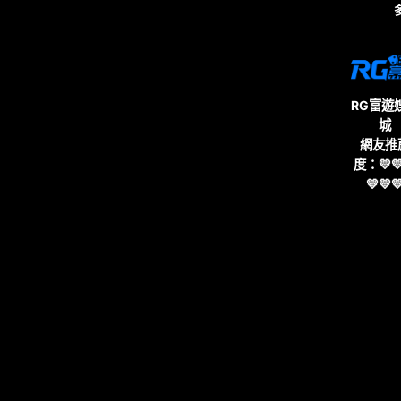
RG富遊
城
網友推
度：💛💛
💛💛