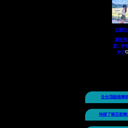
公關白
網友推
度：💛💛
💛
🤍

全台頂級娛樂
快速了解百家樂