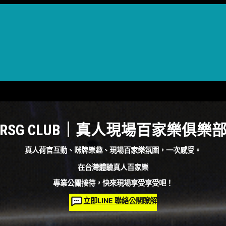
RSG CLUB｜真人現場百家樂俱樂
真人荷官互動、咪牌樂趣、現場百家樂氛圍，一次感受。
在台灣體驗真人百家樂
專業公關接待，快來現場享受享受吧！
立即LINE 聯絡公關瞭解