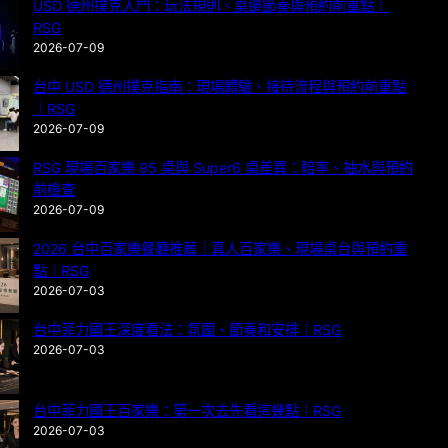
USD 德州撲克入門：玩法規則、桌邊節奏與預約前重點｜
RSG
2026-07-09
台中 USD 德州撲克指南：現場體驗、接待流程與預約前重點
｜RSG
2026-07-09
RSG 現場百家樂 95 桌與 Super6 桌差異：賠率、抽水與預約
前檢查
2026-07-09
2026 台中百家樂餐廳推薦｜真人百家樂、現場桌台與預約重
點｜RSG
2026-07-03
台中菲力國王深度看法：氛圍、節奏和安排｜RSG
2026-07-03
台中菲力國王百家樂：第一次去先看這幾點｜RSG
2026-07-03