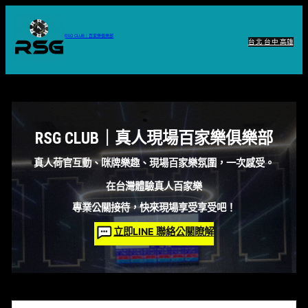
跳
至
RSG CLUB｜百家樂俱樂部
台北
台中
高雄
主
要
內
容
RSG CLUB｜真人現場百家樂俱樂部
真人荷官互動、咪牌樂趣、現場百家樂氛圍，一次感受。
在台灣體驗真人百家樂
專業公關接待，快來現場享受享受吧！
立即LINE 聯絡公關瞭解