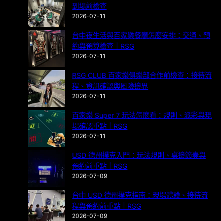
到場前檢查
2026-07-11
台中夜生活與百家樂餐廳怎麼安排：交通、預
約與預算檢查｜RSG
2026-07-11
RSG CLUB 百家樂俱樂部合作前檢查：接待流
程、資訊確認與風險邊界
2026-07-11
百家樂 Super 7 玩法怎麼看：規則、派彩與現
場確認重點｜RSG
2026-07-11
USD 德州撲克入門：玩法規則、桌邊節奏與
預約前重點｜RSG
2026-07-09
台中 USD 德州撲克指南：現場體驗、接待流
程與預約前重點｜RSG
2026-07-09