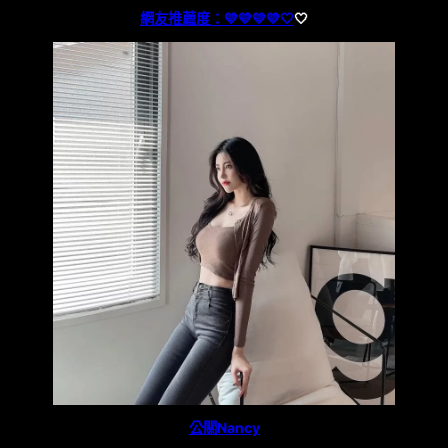
網友推薦度：💛💛💛💛
🤍
🤍
公關Nancy