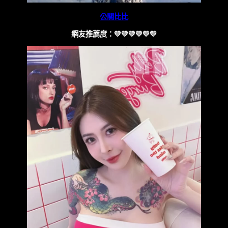
公關比比
網友推薦度：💛💛💛💛💛💛