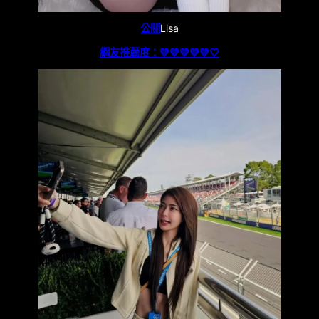
公關
Lisa
網友推薦度：💛💛💛💛💛🤍