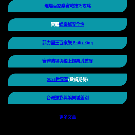
現場百家樂實戰技巧攻略
實體
娛樂城安全性
菲力國王百家樂 Philix King
實體賭場與線上娛樂城差異
2026世界盃
(敬請期待)
台灣運彩與娛樂城差別
更多文章