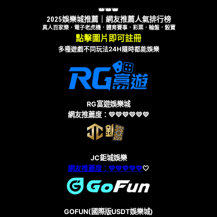
👑👑👑
2025娛樂城推薦｜網友推薦人氣排行榜
真人百家樂．電子老虎機．體育賽事．彩票．輪盤．骰寶
點擊圖片即可註冊
多種遊戲不同玩法24H隨時都能娛樂
RG富遊娛樂城
網友推薦度：💛💛💛💛💛💛
JC鉅城娛樂
網友推薦度：💛💛💛💛
💛
🤍
GOFUN(
國際
版USDT娛樂城)