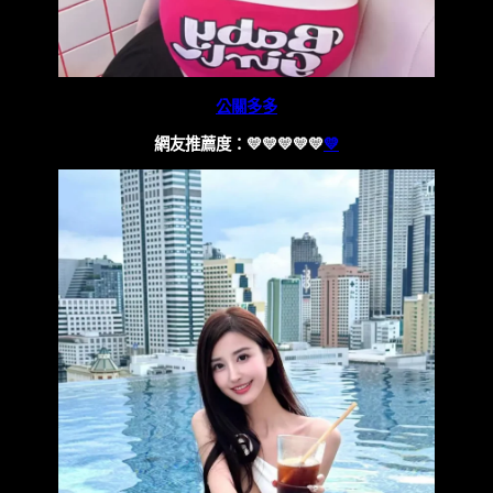
公關多多
網友推薦度：💛💛💛💛💛
💛