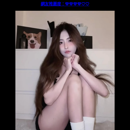
網友推薦度：💛💛💛💛
🤍
🤍