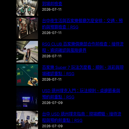
到場前檢查
2026-07-11
台中夜生活與百家樂餐廳怎麼安排：交通、預
約與預算檢查｜RSG
2026-07-11
RSG CLUB 百家樂俱樂部合作前檢查：接待流
程、資訊確認與風險邊界
2026-07-11
百家樂 Super 7 玩法怎麼看：規則、派彩與現
場確認重點｜RSG
2026-07-11
USD 德州撲克入門：玩法規則、桌邊節奏與
預約前重點｜RSG
2026-07-09
台中 USD 德州撲克指南：現場體驗、接待流
程與預約前重點｜RSG
2026-07-09