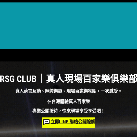
RSG CLUB｜真人現場百家樂俱樂
真人荷官互動、咪牌樂趣、現場百家樂氛圍，一次感受。
在台灣體驗真人百家樂
專業公關接待，快來現場享受享受吧！
立即LINE 聯絡公關瞭解