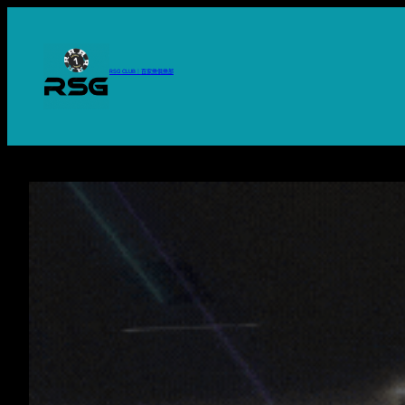
跳
至
主
RSG CLUB｜百家樂俱樂部
要
內
容