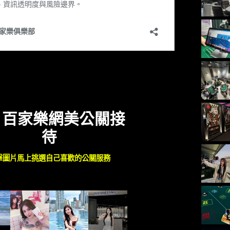
G 百家樂網美公關接
待
擊圖片馬上挑選自己喜歡的公關服務