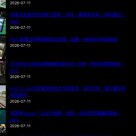
2026-07-11
現場百家樂荷官發牌怎麼看：流程、補牌與幸運 7 規則確認｜
RSG
2026-07-11
RSG 實體百家樂俱樂部怎麼看：設備、接待與到場前檢查
2026-07-11
台中夜生活與百家樂餐廳怎麼安排：交通、預約與預算檢查｜
RSG
2026-07-11
RSG CLUB 百家樂俱樂部合作前檢查：接待流程、資訊確認與
風險邊界
2026-07-11
百家樂 Super 7 玩法怎麼看：規則、派彩與現場確認重點｜
RSG
2026-07-11