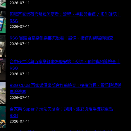
2026-07-11
現場百家樂荷官發牌怎麼看：流程、補牌與幸運 7 規則確認｜
RSG
2026-07-11
RSG 實體百家樂俱樂部怎麼看：設備、接待與到場前檢查
2026-07-11
台中夜生活與百家樂餐廳怎麼安排：交通、預約與預算檢查｜
RSG
2026-07-11
RSG CLUB 百家樂俱樂部合作前檢查：接待流程、資訊確認與
風險邊界
2026-07-11
百家樂 Super 7 玩法怎麼看：規則、派彩與現場確認重點｜
RSG
2026-07-11