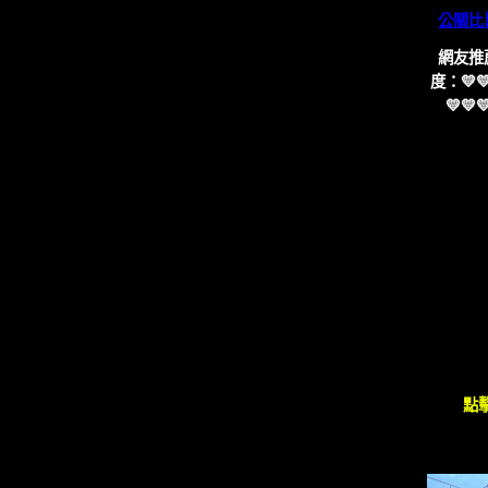
公關比
網友推
度：💛💛
💛💛
點