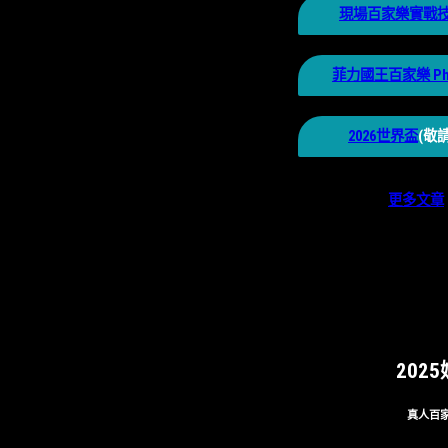
現場百家樂實戰
菲力國王百家樂 Phili
2026世界盃
(敬
更多文章
20
真人百