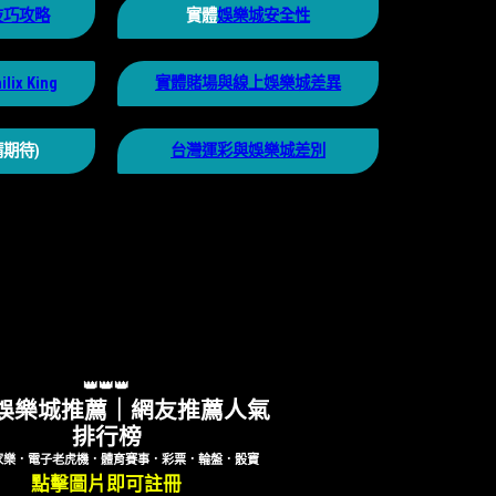
技巧攻略
實體
娛樂城安全性
x King
實體賭場與線上娛樂城差異
請期待)
台灣運彩與娛樂城差別
👑👑👑
25娛樂城推薦｜網友推薦人氣
排行榜
家樂．電子老虎機．體育賽事．彩票．輪盤．骰寶
點擊圖片即可註冊