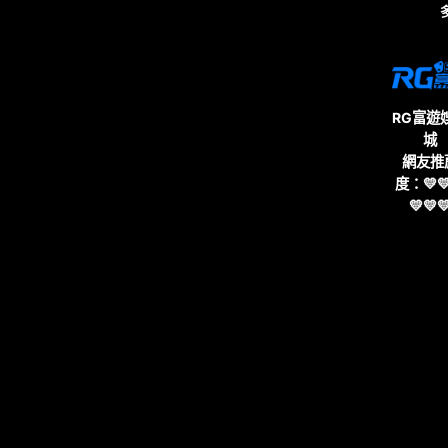
RG富遊
城
網友推
度：💛💛
💛💛