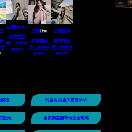
公關Nancy
白
公關
Lisa
公關魚魚
網友推薦
薦
網友推薦
網友推薦
度：💛💛💛
💛
度：💛💛💛
度：💛💛💛
💛
🤍
🤍

💛💛🤍
💛
🤍
🤍
新選擇
95桌與S6桌的差異分析
怎麼玩
百家樂高賠率玩法全攻略