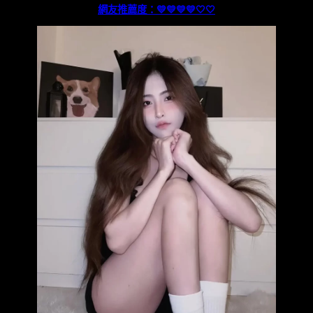
網友推薦度：💛💛💛💛
🤍
🤍