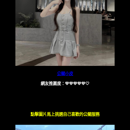
公關小皮
網友推薦度：💛💛💛💛💛🤍
點擊圖片馬上挑選自己喜歡的公關服務