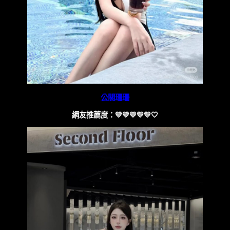
公關珊珊
網友推薦度：💛💛💛💛💛🤍