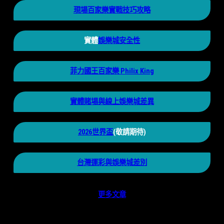
現場百家樂實戰技巧攻略
實體
娛樂城安全性
菲力國王百家樂 Philix King
實體賭場與線上娛樂城差異
2026世界盃
(敬請期待)
台灣運彩與娛樂城差別
更多文章