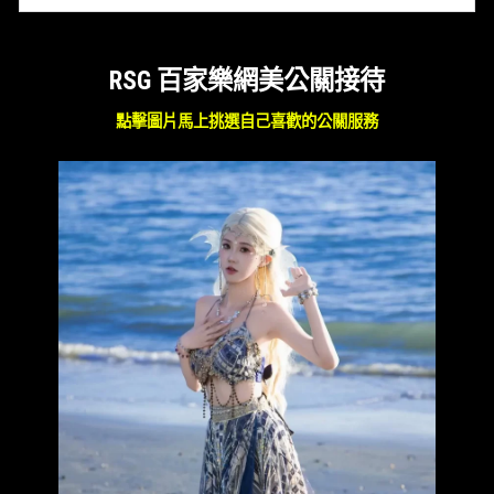
RSG 百家樂網美公關接待
點擊圖片馬上挑選自己喜歡的公關服務