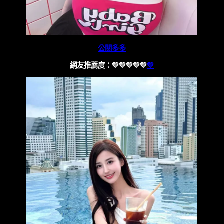
公關多多
網友推薦度：💛💛💛💛💛
💛