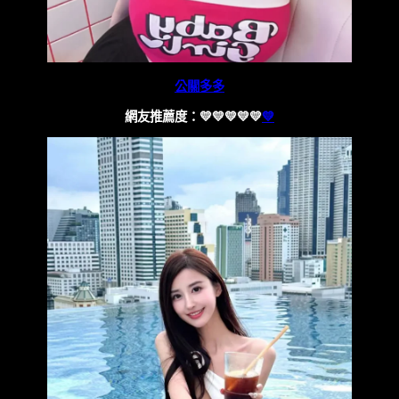
公關多多
網友推薦度：💛💛💛💛💛
💛