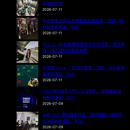
到場前檢查
2026-07-11
台中夜生活與百家樂餐廳怎麼安排：交通、預
約與預算檢查｜RSG
2026-07-11
RSG CLUB 百家樂俱樂部合作前檢查：接待流
程、資訊確認與風險邊界
2026-07-11
百家樂 Super 7 玩法怎麼看：規則、派彩與現
場確認重點｜RSG
2026-07-11
USD 德州撲克入門：玩法規則、桌邊節奏與
預約前重點｜RSG
2026-07-09
台中 USD 德州撲克指南：現場體驗、接待流
程與預約前重點｜RSG
2026-07-09