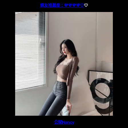
網友推薦度：💛💛💛💛
🤍
🤍
公關Nancy