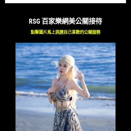
RSG 百家樂網美公關接待
點擊圖片馬上挑選自己喜歡的公關服務