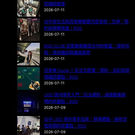
到場前檢查
2026-07-11
台中夜生活與百家樂餐廳怎麼安排：交通、預
約與預算檢查｜RSG
2026-07-11
RSG CLUB 百家樂俱樂部合作前檢查：接待流
程、資訊確認與風險邊界
2026-07-11
百家樂 Super 7 玩法怎麼看：規則、派彩與現
場確認重點｜RSG
2026-07-11
USD 德州撲克入門：玩法規則、桌邊節奏與
預約前重點｜RSG
2026-07-09
台中 USD 德州撲克指南：現場體驗、接待流
程與預約前重點｜RSG
2026-07-09