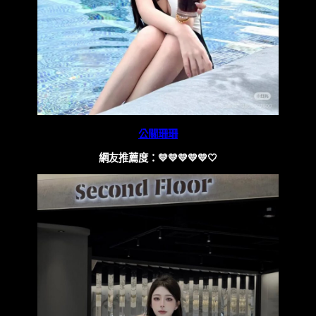
公關珊珊
網友推薦度：💛💛💛💛💛🤍