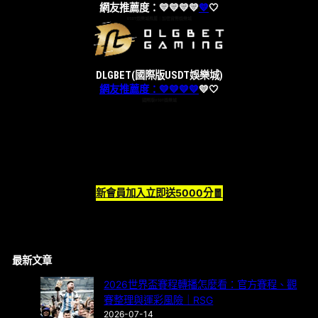
網友推薦度：💛💛💛💛
💛
🤍
USDT娛樂城推薦｜加密貨幣娛樂城
DLGBET(國際版USDT娛樂城)
網友推薦度：💛💛💛💛
💛
🤍
國際版USDT娛樂城
新會員加入立即送5000分🧧
最新文章
2026世界盃賽程轉播怎麼看：官方賽程、觀
賽整理與運彩風險｜RSG
2026-07-14