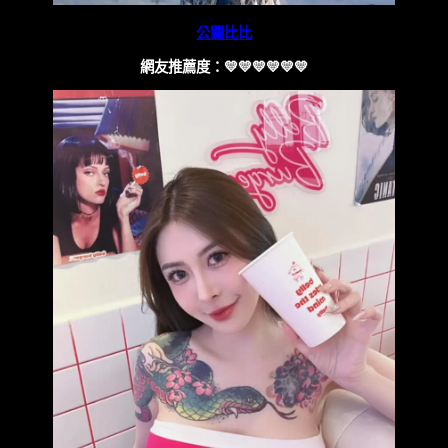
公關比比
網友推薦度：💛💛💛💛💛💛