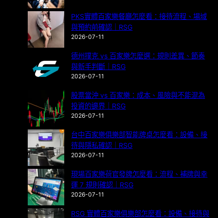
PKS實體百家樂餐廳怎麼看：接待流程、場域
與預約前確認｜RSG
2026-07-11
德州撲克 vs 百家樂怎麼選：規則差異、節奏
與新手判斷｜RSG
2026-07-11
股票當沖 vs 百家樂：成本、風險與不能混為
投資的邊界｜RSG
2026-07-11
台中百家樂俱樂部智能牌桌怎麼看：設備、接
待與隱私確認｜RSG
2026-07-11
現場百家樂荷官發牌怎麼看：流程、補牌與幸
運 7 規則確認｜RSG
2026-07-11
RSG 實體百家樂俱樂部怎麼看：設備、接待與