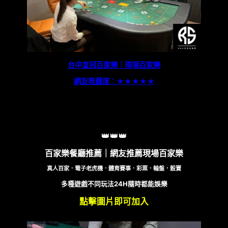
台中皇冠百家樂｜現場百家樂
網友推薦度：
★★★★★
👑👑👑
百家樂餐廳推薦｜網友推薦現場百家樂
真人百家．電子老虎機．體育賽事．彩票．輪盤．骰寶
多種遊戲不同玩法24H隨時都能娛樂
點擊圖片即可加入