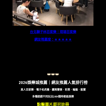
台北獅子林百家樂｜現場百家樂
網友推薦度：
★★★★★
👑👑👑
2026娛樂城推薦｜網友推薦人氣排行榜
真人百家樂．電子老虎機．體育賽事．彩票．輪盤．骰寶
多種遊戲不同玩法24H隨時都能娛樂
點擊圖片即可註冊