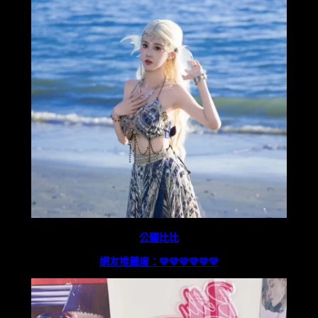
公關比比
網友推薦度：💛💛💛💛💛💛