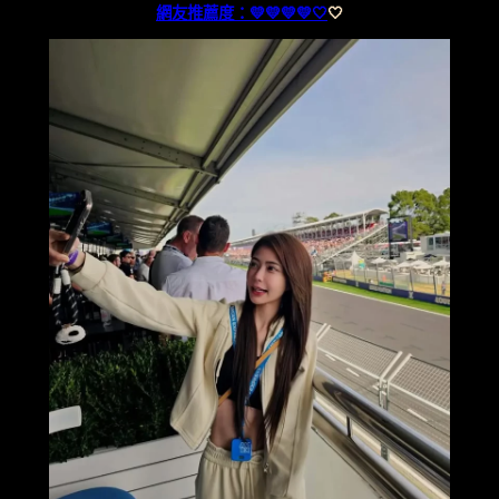
網友推薦度：💛💛💛💛
🤍
🤍