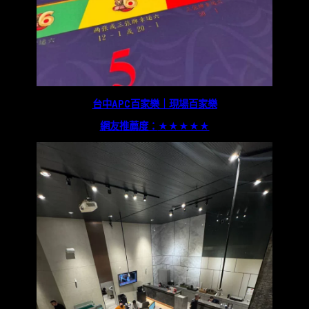
台中APC百家樂｜現場百家樂
網友推薦度：
★★★★★