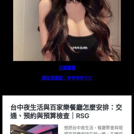
公關蕾蕾
網友推薦度：💛💛💛💛
🤍
🤍