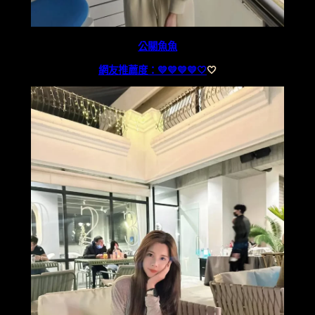
公關魚魚
網友推薦度：💛💛💛💛
🤍
🤍