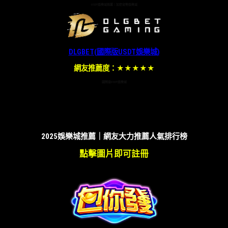
USDT娛樂城推薦｜加密貨幣娛樂城
DLGBET(國際版USDT娛樂城)
網友推薦度：
★★★★★
國際版USDT娛樂城
2025娛樂城推薦｜網友大力推薦人氣排行榜
點擊圖片即可註冊