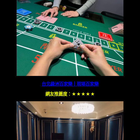
台北綠洲百家樂｜現場百家樂
網友推薦度：
★★★★★