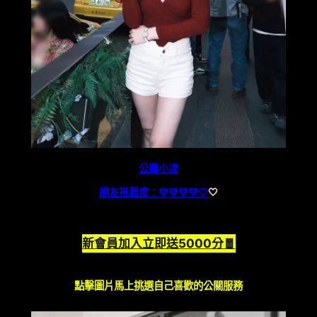
公關小凌
網友推薦度：💛💛💛💛
🤍
🤍
新會員加入立即送5000分🧧
點擊圖片馬上挑選自己喜歡的公關服務