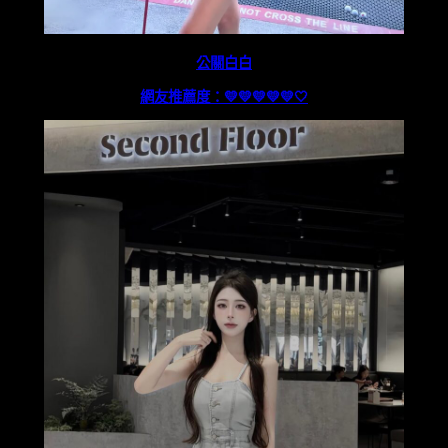
公關白白
網友推薦度：💛💛💛💛💛🤍