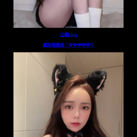
公關Lisa
網友推薦度：💛💛💛💛💛🤍