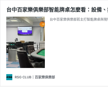
台中百家樂俱樂部智能牌桌怎麼看：設備、
台中百家樂俱樂部若主打智能牌桌與現
RSG CLUB｜百家樂俱樂部