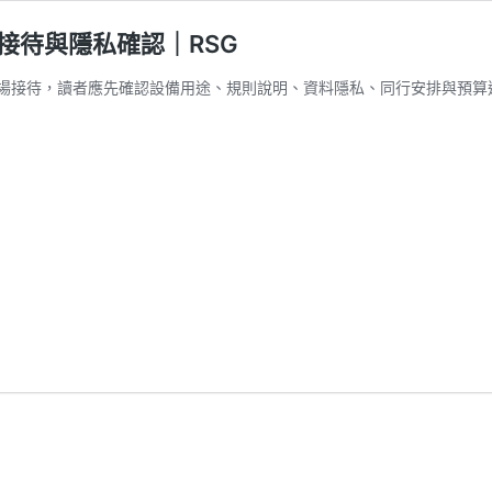
接待與隱私確認｜RSG
場接待，讀者應先確認設備用途、規則說明、資料隱私、同行安排與預算